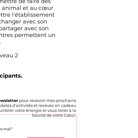
ettre de faire des
n animal et au cœur
tre l'établissement
échanger avec son
partager avec son
contres permettent un
.
iveau 2
icipants.
ewsletter
pour recevoir mes prochains
u dates d'activités et recevez en cadeau
ibrer votre énergie et vous relier à la
Source de votre Cœur.