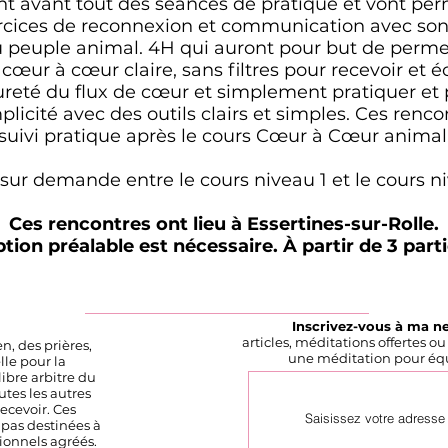
nt avant tout des séances de pratique et vont perm
rcices de reconnexion et communication avec so
u peuple animal. 4H qui auront pour but de permet
cœur à cœur claire, sans filtres pour recevoir et 
ureté du flux de cœur et simplement pratiquer et 
licité avec des outils clairs et simples. Ces ren
suivi pratique après le cours Cœur à Cœur animal
sur demande entre le cours niveau 1 et le cours n
Ces rencontres ont lieu à Essertines-sur-Rolle.
ption préalable est nécessaire. À partir de 3 part
Inscrivez-vous à ma n
articles, méditations offertes o
n, des prières,
une méditation pour équil
lle pour la
libre arbitre du
utes les autres
ecevoir. Ces
 pas destinées à
ionnels agréés.