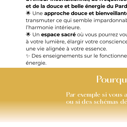
et de la douce et belle énergie du Par
🌟 Une
approche douce et bienveillant
transmuter ce qui semble impardonnabl
l’harmonie intérieure.
🌟 Un
espace sacré
où vous pourrez vo
à votre lumière, élargir votre conscienc
une vie alignée à votre essence.
✨ Des enseignements sur le fonctionn
énergie.
Pourqu
Par exemple si vous av
ou si des schémas dé