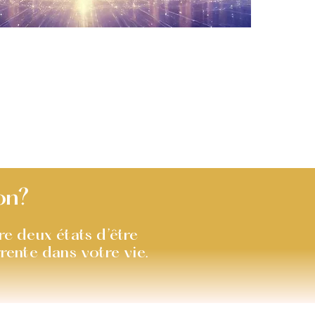
on?
tre deux états d’être
rente dans votre vie.