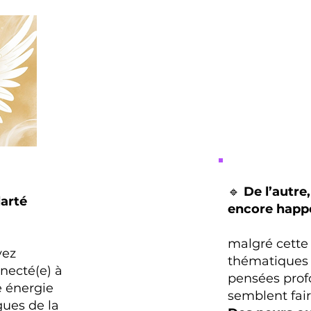
🔹
De l’autre
larté
encore happé
malgré cette 
vez
thématiques 
necté(e) à
pensées prof
e énergie
semblent fair
gues de la