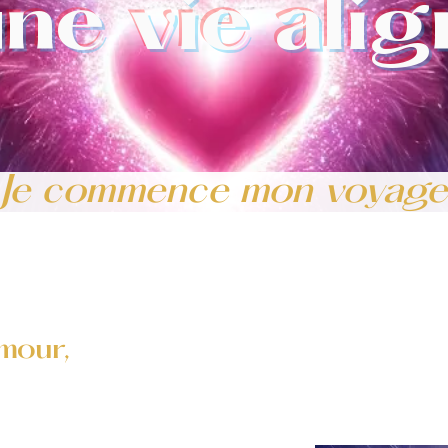
une vie ali
Je commence mon voyage
mour,