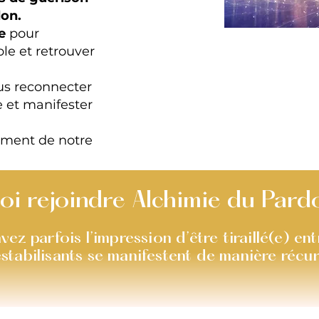
don.
e
pour
e et retrouver
us reconnecter
e et manifester
ement de notre
oi rejoindre Alchimie du Pard
ez parfois l’impression d’être tiraillé(e) en
stabilisants se manifestent de manière récur