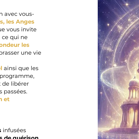
n avec vous-
s, les Anges
e vous invite
e ce qui ne
ondeur les
rasser une vie
l
ainsi que les
ce programme,
 de libérer
s passées.
n et
s
infusées
s de guérison