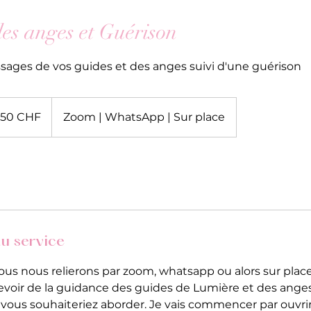
es anges et Guérison
ages de vos guides et des anges suivi d'une guérison
cs
150 CHF
Zoom | WhatsApp | Sur place
ses
u service
nous nous relierons par zoom, whatsapp ou alors sur pla
evoir de la guidance des guides de Lumière et des anges
ous souhaiteriez aborder. Je vais commencer par ouvrir