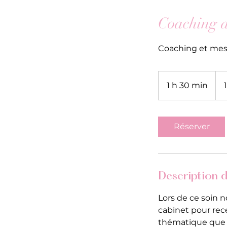
Coaching d
Coaching et mess
150
fran
1 h 30 min
1
suis
3
0
m
Réserver
i
n
Description d
Lors de ce soin 
cabinet pour rec
thématique que v