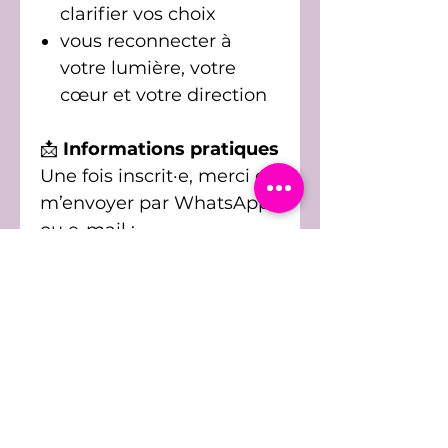
clarifier vos choix
vous reconnecter à
votre lumière, votre
cœur et votre direction
📩
Informations pratiques
Une fois inscrit·e, merci de
m’envoyer par WhatsApp
ou e-mail :
votre prénom et nom
une photo récente
le lieu où vous vivez
une intention de
guérison
Vous recevrez également
un document de