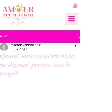
Post
svaradevanimelchiz
4 juin 2025
Quand votre coeur est triste
ou dépassé, prenez-vous le
temps?