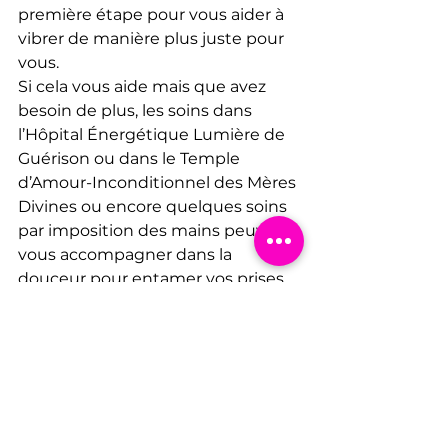
première étape pour vous aider à 
vibrer de manière plus juste pour 
vous. 
Si cela vous aide mais que avez 
besoin de plus, les soins dans 
l’Hôpital Énergétique Lumière de 
Guérison ou dans le Temple 
d’Amour-Inconditionnel des Mères 
Divines ou encore quelques soins 
par imposition des mains peuvent 
vous accompagner dans la 
douceur pour entamer vos prises 
de conscience et vous ramener 
dans la vibration de la belle 
étincelle joyeuse qui vibre dans 
votre coeur.
C’est au final par vos prises de 
conscience et un travail de 
transformation plus profond que 